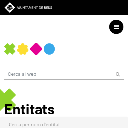
Vés
al
contingut
Entitats
Cerca per nom d’entitat