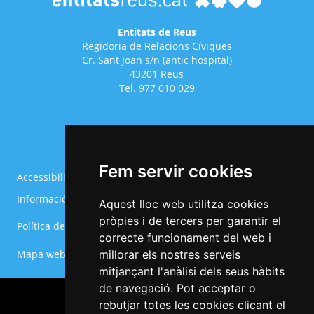
Entitats de Reus
Regidoria de Relacions Cíviques
Cr. Sant Joan s/n (antic hospital)
43201 Reus
Tel. 977 010 029
Fem servir cookies
Accessibilitat
Avís legal
Informació Bàsica RGPD
Política de cookies
Aquest lloc web utilitza cookies
Menú
pròpies i de tercers per garantir el
Política de privacitat
Configurar cookies
del
correcte funcionament del web i
Footer
Mapa web
millorar els nostres serveis
mitjançant l'anàlisi dels seus hàbits
de navegació. Pot acceptar o
rebutjar totes les cookies clicant el