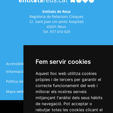
Entitats de Reus
Regidoria de Relacions Cíviques
Cr. Sant Joan s/n (antic hospital)
43201 Reus
Tel. 977 010 029
Fem servir cookies
Accessibilitat
Avís legal
Informació Bàsica RGPD
Política de cookies
Aquest lloc web utilitza cookies
Menú
pròpies i de tercers per garantir el
Política de privacitat
Configurar cookies
del
correcte funcionament del web i
Footer
Mapa web
millorar els nostres serveis
mitjançant l'anàlisi dels seus hàbits
de navegació. Pot acceptar o
rebutjar totes les cookies clicant el