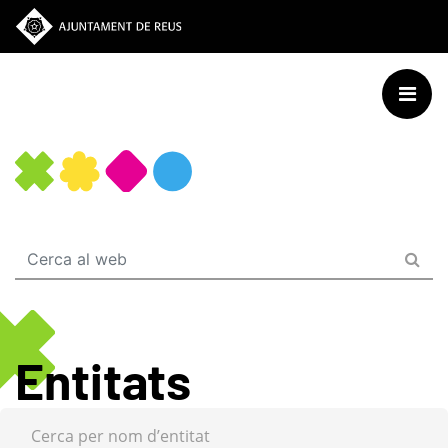
Vés
al
contingut
Entitats
Cerca per nom d’entitat