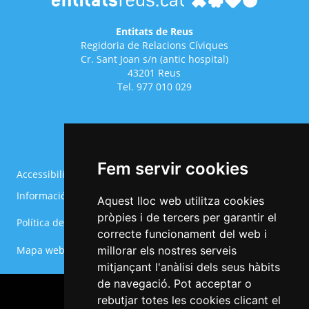
Entitats de Reus
Regidoria de Relacions Cíviques
Cr. Sant Joan s/n (antic hospital)
43201 Reus
Tel. 977 010 029
Fem servir cookies
Accessibilitat
Avís legal
Informació Bàsica RGPD
Política de cookies
Aquest lloc web utilitza cookies
Menú
pròpies i de tercers per garantir el
Política de privacitat
Configurar cookies
del
correcte funcionament del web i
Footer
Mapa web
millorar els nostres serveis
mitjançant l'anàlisi dels seus hàbits
de navegació. Pot acceptar o
rebutjar totes les cookies clicant el