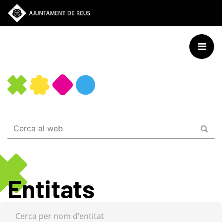
Vés
al
contingut
Entitats
Cerca per nom d’entitat