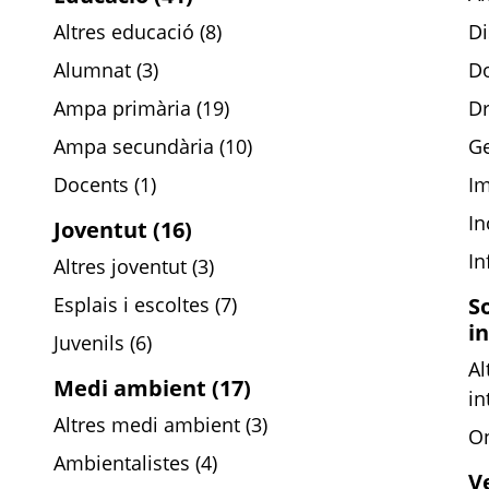
Altres educació (8)
Di
Alumnat (3)
Do
Ampa primària (19)
Dr
Ampa secundària (10)
Ge
Docents (1)
Im
In
Joventut (16)
In
Altres joventut (3)
Esplais i escoltes (7)
S
i
Juvenils (6)
Al
Medi ambient (17)
in
Altres medi ambient (3)
On
Ambientalistes (4)
Ve