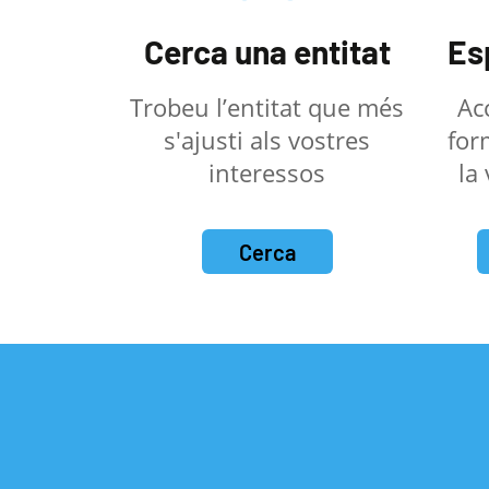
Cerca una entitat
Es
Trobeu l’entitat que més
Ac
s'ajusti als vostres
for
interessos
la
Cerca