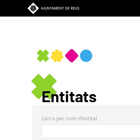
Vés
al
contingut
Entitats
Cerca per nom d’entitat