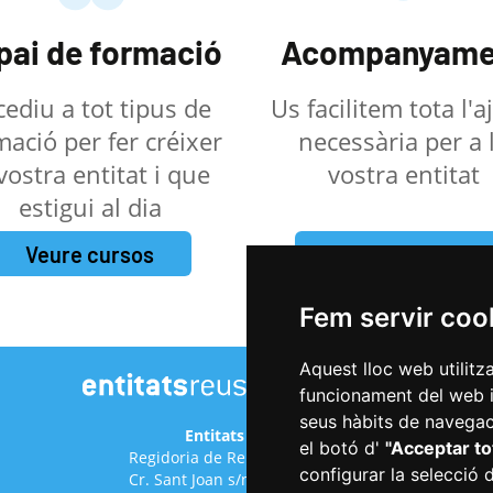
pai de formació
Acompanyame
cediu a tot tipus de
Us facilitem tota l'
mació per fer créixer
necessària per a 
 vostra entitat i que
vostra entitat
estigui al dia
Veure cursos
Fer una petició
Fem servir coo
Aquest lloc web utilitz
funcionament del web i m
seus hàbits de navegaci
Entitats de Reus
el botó d'
"Acceptar to
Regidoria de Relacions Cíviques
configurar la selecció 
Cr. Sant Joan s/n (antic hospital)