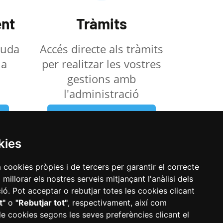
nt
Tràmits
ajuda
Accés directe als tràmits
la
per realitzar les vostres
gestions amb
l'administració
Veure els tràmits
kies
a cookies pròpies i de tercers per garantir el correcte
illorar els nostres serveis mitjançant l'anàlisi dels
ó. Pot acceptar o rebutjar totes les cookies clicant
t"
o
"Rebutjar tot"
, respectivament, així com
de cookies segons les seves preferències clicant el