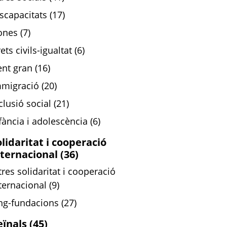
scapacitats (17)
nes (7)
ets civils-igualtat (6)
nt gran (16)
migració (20)
clusió social (21)
fància i adolescència (6)
olidaritat i cooperació
nternacional (36)
tres solidaritat i cooperació
ternacional (9)
g-fundacions (27)
ïnals (45)