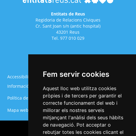
Entitats de Reus
Regidoria de Relacions Cíviques
Cr. Sant Joan s/n (antic hospital)
43201 Reus
Tel. 977 010 029
Fem servir cookies
Accessibilitat
Avís legal
Informació Bàsica RGPD
Política de cookies
Aquest lloc web utilitza cookies
Menú
pròpies i de tercers per garantir el
Política de privacitat
Configurar cookies
del
correcte funcionament del web i
Footer
Mapa web
millorar els nostres serveis
mitjançant l'anàlisi dels seus hàbits
de navegació. Pot acceptar o
rebutjar totes les cookies clicant el