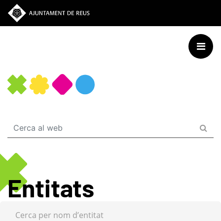
Vés
al
contingut
Entitats
Cerca per nom d’entitat