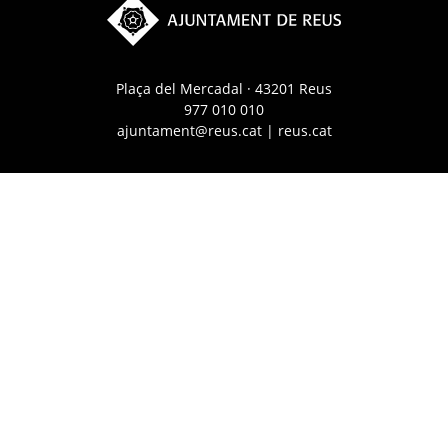
Plaça del Mercadal · 43201 Reus
977 010 010
ajuntament@reus.cat
|
reus.cat