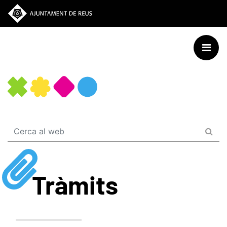
Vés
al
contingut
Tràmits