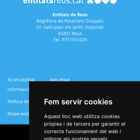
Entitats de Reus
Regidoria de Relacions Cíviques
Cr. Sant Joan s/n (antic hospital)
43201 Reus
Tel. 977 010 029
Accessibilitat
Avís legal
Informació Bàsica RGPD
Política de cookies
Menú
Fem servir cookies
Política de privacitat
Configurar cookies
del
Footer
Mapa web
Aquest lloc web utilitza cookies
pròpies i de tercers per garantir el
correcte funcionament del web i
millorar els nostres serveis