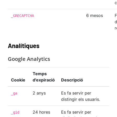
c
6 mesos
F
_GRECAPTCHA
d
r
Analítiques
Google Analytics
Temps
Cookie
d'expiració
Descripció
2 anys
Es fa servir per
_ga
distingir els usuaris.
24 hores
Es fa servir per
_gid