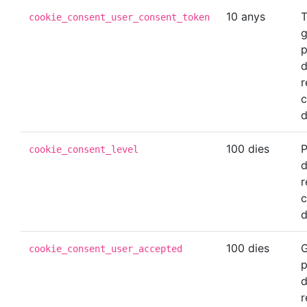
10 anys
T
cookie_consent_user_consent_token
g
p
d
r
c
d
100 dies
P
cookie_consent_level
d
r
c
d
100 dies
G
cookie_consent_user_accepted
p
d
r