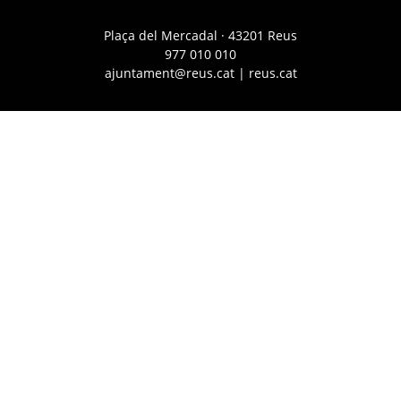
Plaça del Mercadal · 43201 Reus
977 010 010
ajuntament@reus.cat
|
reus.cat