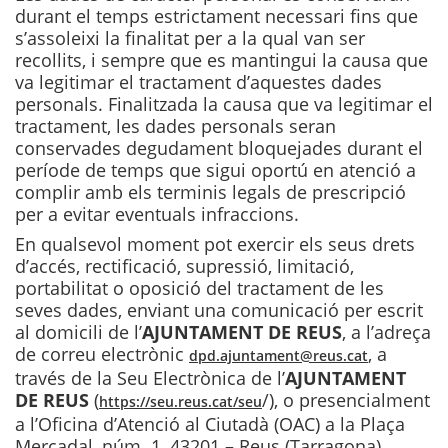
durant el temps estrictament necessari fins que
s’assoleixi la finalitat per a la qual van ser
recollits, i sempre que es mantingui la causa que
va legitimar el tractament d’aquestes dades
personals. Finalitzada la causa que va legitimar el
tractament, les dades personals seran
conservades degudament bloquejades durant el
període de temps que sigui oportú en atenció a
complir amb els terminis legals de prescripció
per a evitar eventuals infraccions.
En qualsevol moment pot exercir els seus drets
d’accés, rectificació, supressió, limitació,
portabilitat o oposició del tractament de les
seves dades, enviant una comunicació per escrit
al domicili de l’
AJUNTAMENT DE REUS
, a l’adreça
de correu electrònic
, a
dpd.ajuntament@reus.cat
través de la Seu Electrònica de l’
AJUNTAMENT
DE REUS
(
/), o presencialment
https://seu.reus.cat/seu
a l’Oficina d’Atenció al Ciutadà (OAC) a la Plaça
Mercadal, núm. 1, 43201 – Reus (Tarragona).