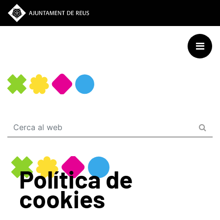
Vés
al
contingut
Política de
cookies