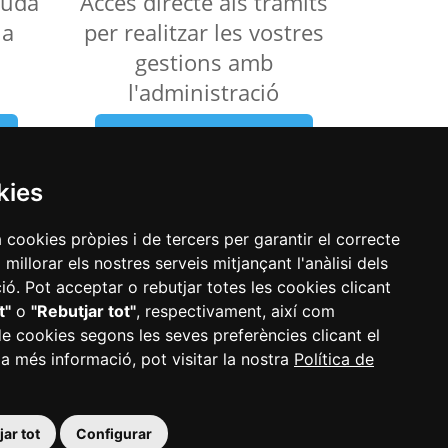
ajuda
Accés directe als tràmits
la
per realitzar les vostres
gestions amb
l'administració
Veure els tràmits
kies
a cookies pròpies i de tercers per garantir el correcte
illorar els nostres serveis mitjançant l'anàlisi dels
ó. Pot acceptar o rebutjar totes les cookies clicant
t"
o
"Rebutjar tot"
, respectivament, així com
de cookies segons les seves preferències clicant el
 a més informació, pot visitar la nostra
Política de
ar tot
Configurar