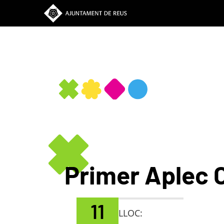
Vés
al
contingut
Primer Aplec 
11
LLOC: