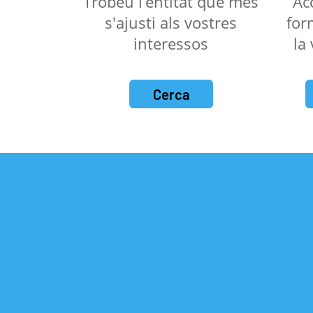
Trobeu l’entitat que més
Ac
s'ajusti als vostres
for
interessos
la
Cerca