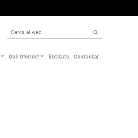
Què Oferim?
Entitats
Contactar