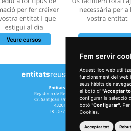
cediu a tot tipus de
Us facilitem tota l'
mació per fer créixer
necessària per a 
 vostra entitat i que
vostra entitat
estigui al dia
Veure cursos
Fer una petició
Fem servir coo
Aquest lloc web utilitz
funcionament del web i m
seus hàbits de navegaci
Entitats de Reus
el botó d'
"Acceptar to
Regidoria de Relacions Cíviques
configurar la selecció 
Cr. Sant Joan s/n (antic hospital)
botó
"Configurar"
. Per
43201 Reus
Tel. 977 010 029
Cookies
.
Acceptar tot
Rebutj