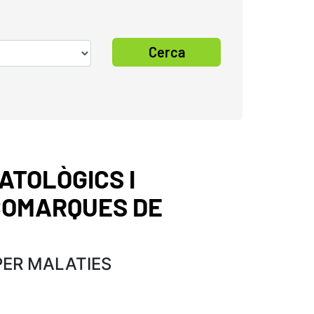
Cerca
ATOLÒGICS I
 COMARQUES DE
PER MALATIES