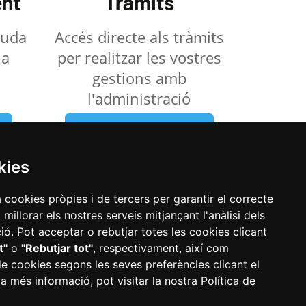
nt
Tràmits
ajuda
Accés directe als tràmits
la
per realitzar les vostres
gestions amb
l'administració
Veure els tràmits
kies
a cookies pròpies i de tercers per garantir el correcte
illorar els nostres serveis mitjançant l'anàlisi dels
ó. Pot acceptar o rebutjar totes les cookies clicant
t"
o
"Rebutjar tot"
, respectivament, així com
de cookies segons les seves preferències clicant el
 a més informació, pot visitar la nostra
Política de