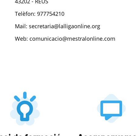
43202 - REUS
Telèfon: 977754210
Mail:
secretaria@lalligaonline.org
Web:
comunicacio@mestralonline.com