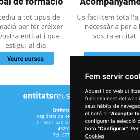
pai de formació
Acompanyame
cediu a tot tipus de
Us facilitem tota l'
mació per fer créixer
necessària per a 
 vostra entitat i que
vostra entitat
estigui al dia
Veure cursos
Fer una petició
Fem servir coo
Aquest lloc web utilitz
funcionament del web i m
seus hàbits de navegaci
Entitats de Reus
el botó d'
"Acceptar to
Regidoria de Relacions Cíviques
configurar la selecció 
Cr. Sant Joan s/n (antic hospital)
botó
"Configurar"
. Per
43201 Reus
Tel. 977 010 029
Cookies
.