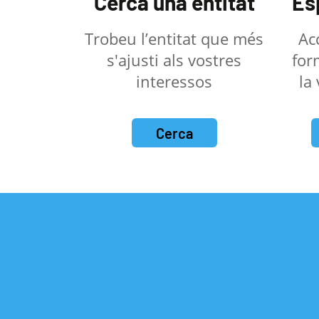
Cerca una entitat
Es
Trobeu l’entitat que més
Ac
s'ajusti als vostres
for
interessos
la
Cerca