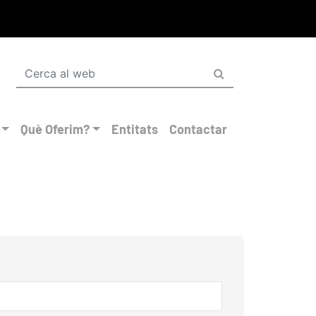
Què Oferim?
Entitats
Contactar