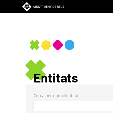
Vés
al
contingut
Entitats
Cerca per nom d’entitat