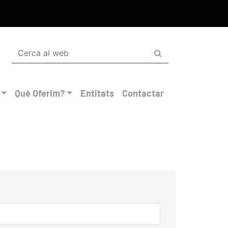
Què Oferim?
Entitats
Contactar