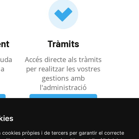
nt
Tràmits
ajuda
Accés directe als tràmits
la
per realitzar les vostres
gestions amb
l'administració
Veure els tràmits
kies
a cookies pròpies i de tercers per garantir el correcte