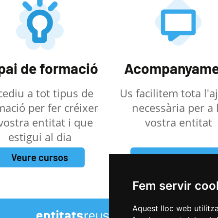
pai de formació
Acompanyame
cediu a tot tipus de
Us facilitem tota l'
mació per fer créixer
necessària per a 
 vostra entitat i que
vostra entitat
estigui al dia
Veure cursos
Fer una petició
Fem servir coo
Aquest lloc web utilitz