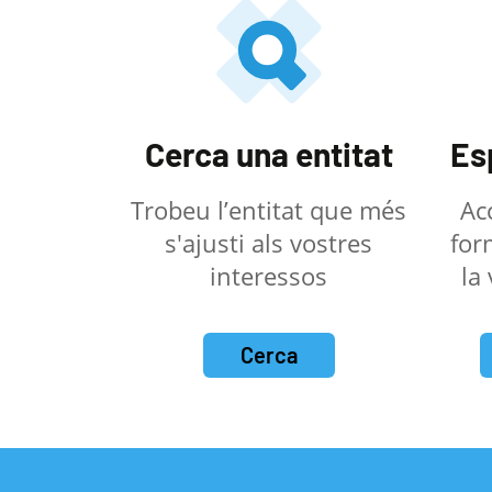
Cerca una entitat
Es
Trobeu l’entitat que més
Ac
s'ajusti als vostres
for
interessos
la
Cerca