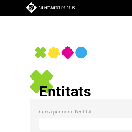
Vés
al
contingut
Entitats
Cerca per nom d’entitat