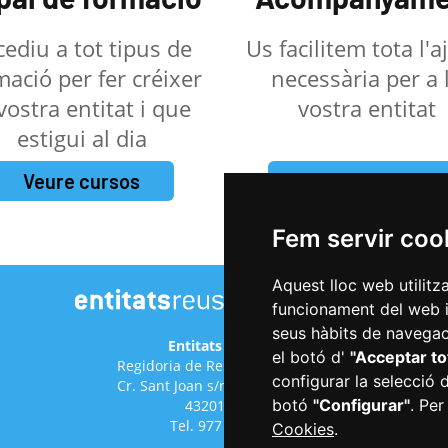
cediu a tot tipus de
Us facilitem tota l'
mació per fer créixer
necessària per a 
 vostra entitat i que
vostra entitat
estigui al dia
Veure cursos
Fer una petició
Fem servir coo
Aquest lloc web utilitz
funcionament del web i m
seus hàbits de navegaci
Entitats de Reus
el botó d'
"Acceptar to
Regidoria de Relacions Cíviques
configurar la selecció 
Cr. Sant Joan s/n (antic hospital)
botó
"Configurar"
. Per
43201 Reus
Tel. 977 010 029
Cookies
.