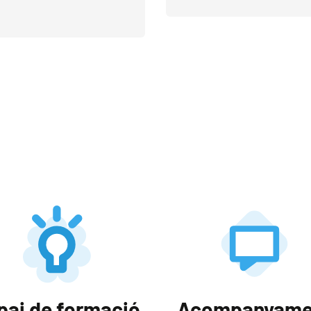
pai de formació
Acompanyame