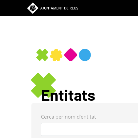
Vés
al
contingut
Entitats
Cerca per nom d’entitat