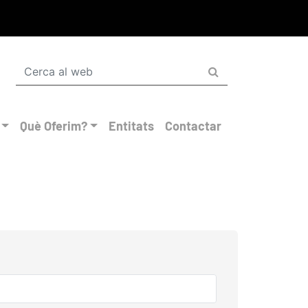
Què Oferim?
Entitats
Contactar