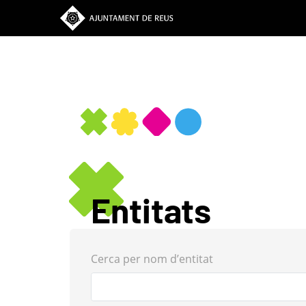
Vés
al
contingut
Entitats
Cerca per nom d’entitat