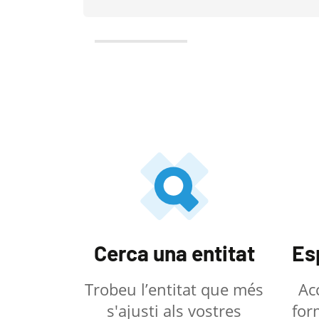
Cerca una entitat
Es
Trobeu l’entitat que més
Ac
s'ajusti als vostres
for