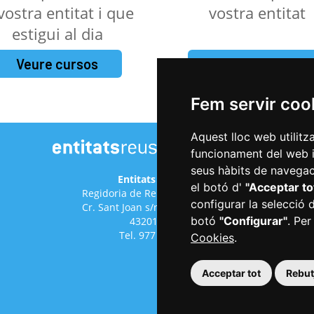
 vostra entitat i que
vostra entitat
estigui al dia
Veure cursos
Fer una petició
Fem servir coo
Aquest lloc web utilitz
funcionament del web i m
seus hàbits de navegaci
Entitats de Reus
el botó d'
"Acceptar to
Regidoria de Relacions Cíviques
configurar la selecció 
Cr. Sant Joan s/n (antic hospital)
botó
"Configurar"
. Per
43201 Reus
Tel. 977 010 029
Cookies
.
Acceptar tot
Rebutj