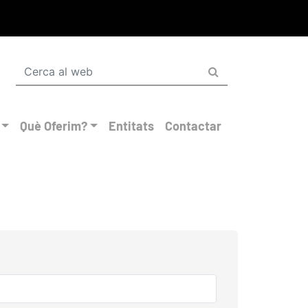
Què Oferim?
Entitats
Contactar