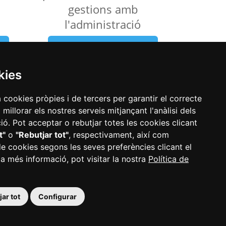
gestions amb
l'administració
Veure els tràmits
kies
a cookies pròpies i de tercers per garantir el correcte
illorar els nostres serveis mitjançant l'anàlisi dels
ó. Pot acceptar o rebutjar totes les cookies clicant
t"
o
"Rebutjar tot"
, respectivament, així com
de cookies segons les seves preferències clicant el
 a més informació, pot visitar la nostra
Política de
ar tot
Configurar