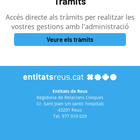
Tràmits
Accés directe als tràmits per realitzar les
vostres gestions amb l'administració
Veure els tràmits
Entitats de Reus
Regidoria de Relacions Cíviques
Cr. Sant Joan s/n (antic hospital)
43201 Reus
Tel. 977 010 029