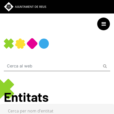
Vés
al
contingut
Entitats
Cerca per nom d’entitat