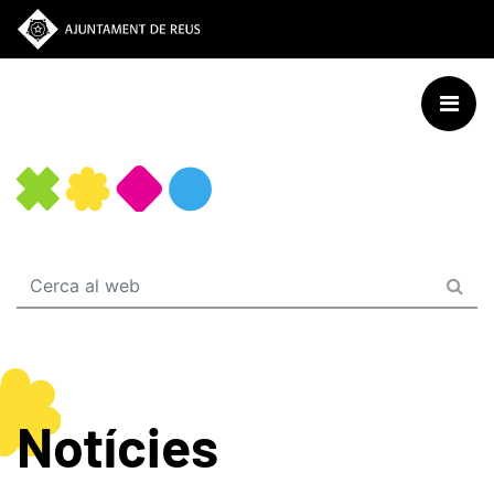
Vés
al
contingut
Notícies