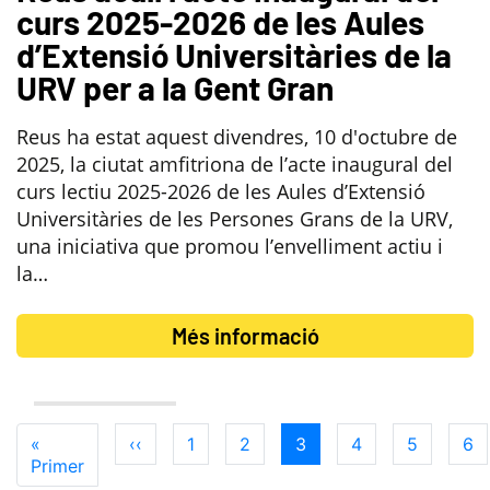
curs 2025-2026 de les Aules
d’Extensió Universitàries de la
URV per a la Gent Gran
Reus ha estat aquest divendres, 10 d'octubre de
2025, la ciutat amfitriona de l’acte inaugural del
curs lectiu 2025-2026 de les Aules d’Extensió
Universitàries de les Persones Grans de la URV,
una iniciativa que promou l’envelliment actiu i
la…
Més informació
Paginació
Primera
«
Pàgina
‹‹
Page
1
Page
2
Pàgina
3
Page
4
Page
5
Pa
6
pàgina
Primer
anterior
actual