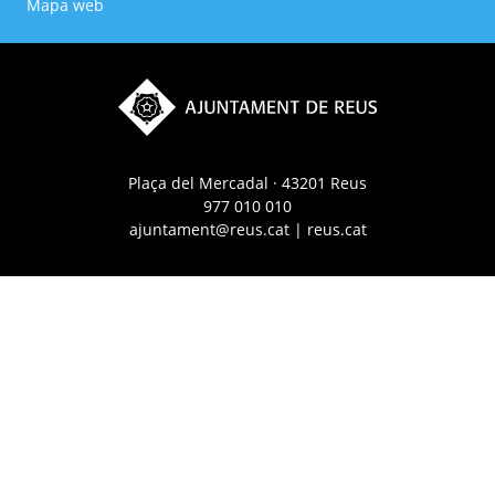
Mapa web
Plaça del Mercadal · 43201 Reus
977 010 010
ajuntament@reus.cat
|
reus.cat