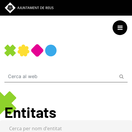
Vés
al
contingut
Entitats
Cerca per nom d’entitat