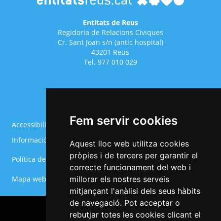
Entitats de Reus
Regidoria de Relacions Cíviques
Cr. Sant Joan s/n (antic hospital)
43201 Reus
Tel. 977 010 029
Fem servir cookies
Accessibilitat
Avís legal
Informació Bàsica RGPD
Política de cookies
Aquest lloc web utilitza cookies
Menú
pròpies i de tercers per garantir el
Política de privacitat
Configurar cookies
del
correcte funcionament del web i
Footer
Mapa web
millorar els nostres serveis
mitjançant l'anàlisi dels seus hàbits
de navegació. Pot acceptar o
rebutjar totes les cookies clicant el